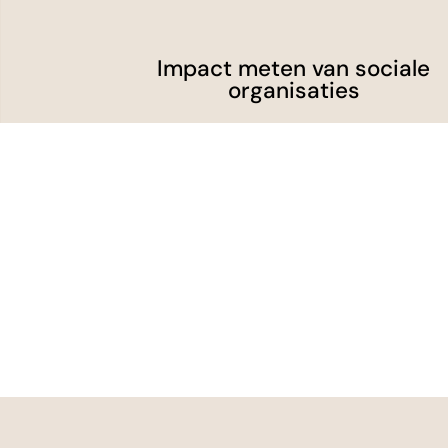
Impact meten van sociale
organisaties
Met ons softwarepakket
Servates kun je de impact van je
organisatie op een objectieve
manier aantoonbaar maken
Sociale organisaties