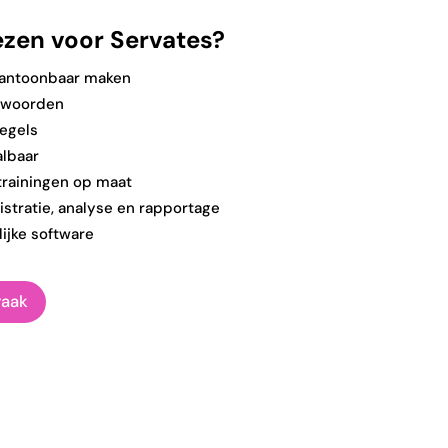
zen voor Servates?
aantoonbaar maken
twoorden
egels
albaar
trainingen op maat
stratie, analyse en rapportage
ijke software
raak