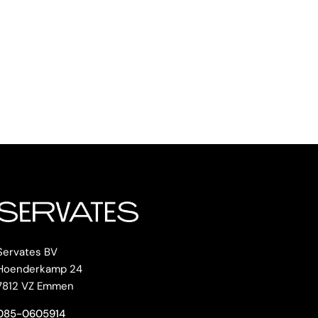
Servates BV
Hoenderkamp 24
7812 VZ Emmen
085-0605914