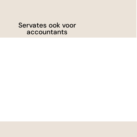
Servates ook voor
accountants
Wil je weten wat Servates kan
betekenen voor de klanten van
jouw accountantskantoor?
Accountants