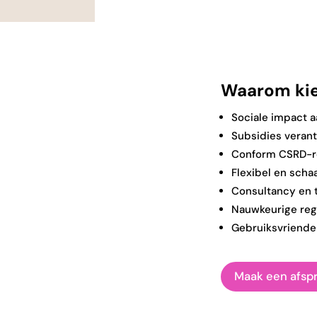
Waarom kie
Sociale impact 
Subsidies veran
Conform CSRD-r
Flexibel en scha
Consultancy en 
Nauwkeurige regi
Gebruiksvriendel
Maak een afsp