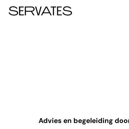
Impact me
voor klant
accountan
Advies en begeleiding do