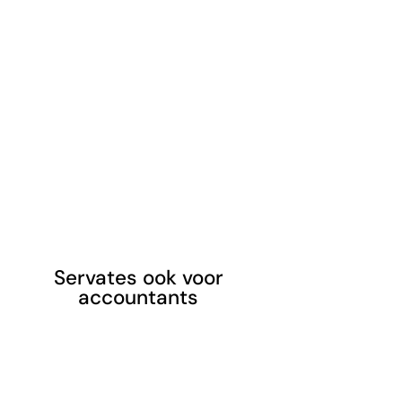
Servates ook voor
accountants
Wil je weten wat Servates kan
betekenen voor de klanten van
jouw accountantskantoor?