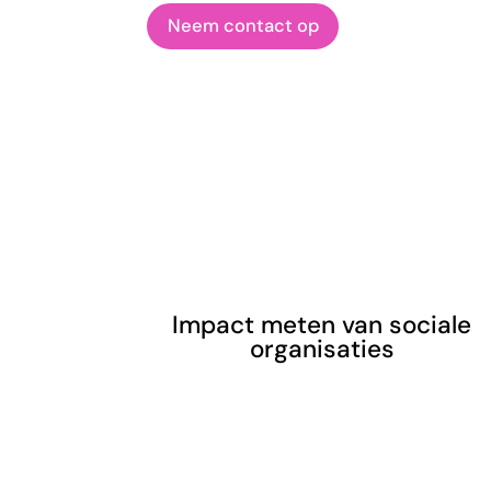
Neem contact op
Impact meten van sociale
organisaties
Met ons softwarepakket
Servates kun je de impact van je
organisatie op een objectieve
manier aantoonbaar maken