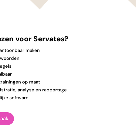
zen voor Servates?
aantoonbaar maken
twoorden
egels
albaar
trainingen op maat
stratie, analyse en rapportage
ijke software
raak