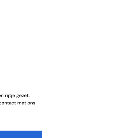
Accountants
 rijtje gezet.
 contact met ons