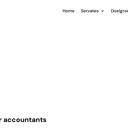
Home
Servates
Doelgro
ten
en van
ts
or accountants