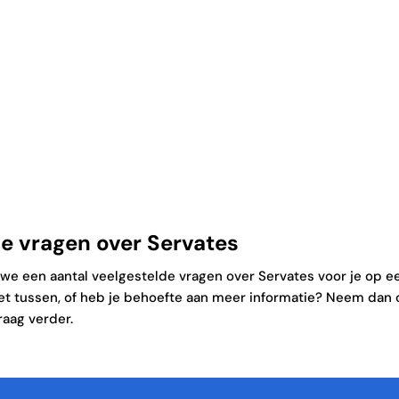
Hoe toon je als bedrijf de impact
aan die je hebt op mensen en
Bedrijven
het milieu?
e vragen over Servates
e een aantal veelgestelde vragen over Servates voor je op een
niet tussen, of heb je behoefte aan meer informatie? Neem dan
raag verder.