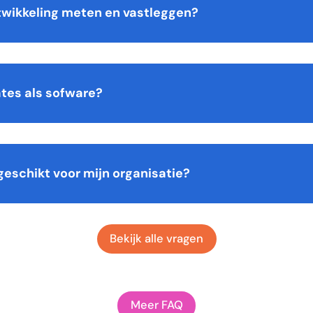
wikkeling meten en vastleggen?
ates als sofware?
geschikt voor mijn organisatie?
Bekijk alle vragen
Meer FAQ