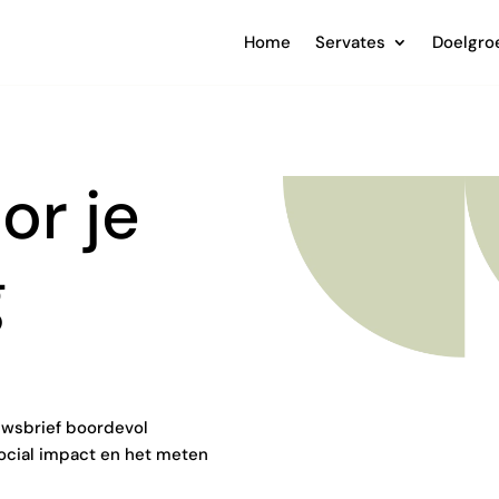
Home
Servates
Doelgro
or je
g
uwsbrief boordevol
social impact en het meten