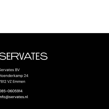
Servates BV
Hoenderkamp 24
7812 VZ Emmen
085-0605914
info@servates.nl